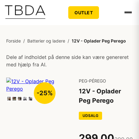
OUTLET
Forside
/
Batterier og ladere
/
12V - Oplader Peg Perego
Dele af indholdet på denne side kan være genereret
med hjælp fra AI.
PEG-PÉREGO
12V - Oplader
-25%
Peg Perego
UDSALG
299,00