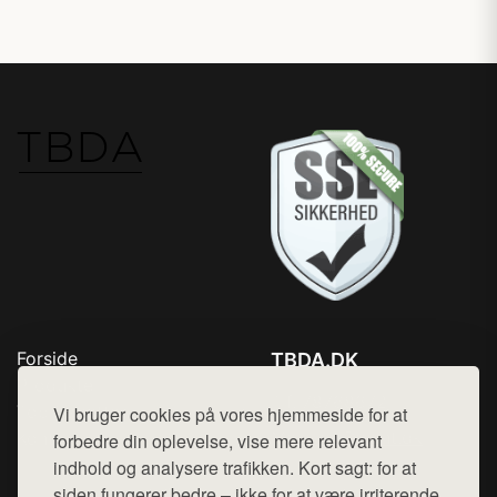
Forside
TBDA.DK
Produkter
Tlf. 78768672
Top Rabatter
Vi bruger cookies på vores hjemmeside for at
Mail:
hej@want.dk
Kontakt
forbedre din oplevelse, vise mere relevant
indhold og analysere trafikken. Kort sagt: for at
Cookie- og privatlivspolitik
siden fungerer bedre – ikke for at være irriterende.