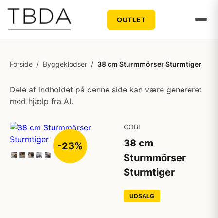
OUTLET
Forside
/
Byggeklodser
/
38 cm Sturmmörser Sturmtiger
Dele af indholdet på denne side kan være genereret
med hjælp fra AI.
COBI
38 cm
-23%
Sturmmörser
Sturmtiger
UDSALG