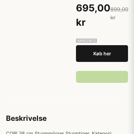
695,00
899,00
kr
kr
Køb her
Beskrivelse
COBI 38 cm Sturmmörser Sturmtiger. Kategori: