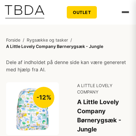
OUTLET
Forside
/
Rygsække og tasker
/
A Little Lovely Company Børnerygsæk - Jungle
Dele af indholdet på denne side kan være genereret
med hjælp fra AI.
A LITTLE LOVELY
COMPANY
-12%
A Little Lovely
Company
Børnerygsæk -
Jungle