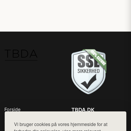
Forside
TBDA.DK
Produkter
Tlf. 78768672
Top Rabatter
Vi bruger cookies på vores hjemmeside for at
Mail:
hej@want.dk
Kontakt