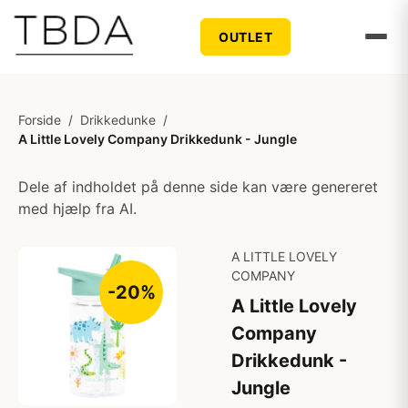
OUTLET
Forside
/
Drikkedunke
/
A Little Lovely Company Drikkedunk - Jungle
Dele af indholdet på denne side kan være genereret
med hjælp fra AI.
A LITTLE LOVELY
COMPANY
-20%
A Little Lovely
Company
Drikkedunk -
Jungle