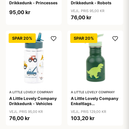
Drikkedunk - Princesses
Drikkedunk - Robots
VEJL. PRIS 95,00 KR
95,00 kr
76,00 kr
SPAR 20%
SPAR 20%
A LITTLE LOVELY COMPANY
A LITTLE LOVELY COMPANY
A Little Lovely Company
A Little Lovely Company
Drikkedunk - Vehicles
Enkeltlags
Ståldrikkedunk - 350ml
VEJL. PRIS 95,00 KR
VEJL. PRIS 129,00 KR
- Dinosaurs
76,00 kr
103,20 kr