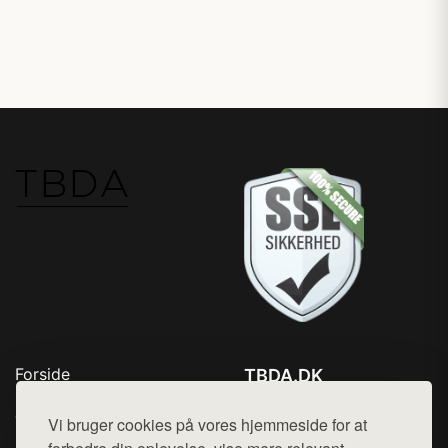
Forside
TBDA.DK
Produkter
Tlf. 78768672
Top Rabatter
Vi bruger cookies på vores hjemmeside for at
Mail:
hej@want.dk
Kontakt