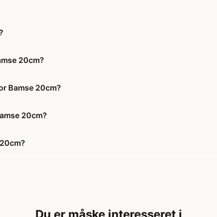
?
 Bamse 20cm?
ctor Bamse 20cm?
r Bamse 20cm?
e 20cm?
Du er måske interesseret i