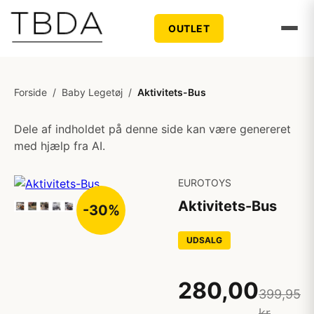
OUTLET
Forside
/
Baby Legetøj
/
Aktivitets-Bus
Dele af indholdet på denne side kan være genereret
med hjælp fra AI.
EUROTOYS
Aktivitets-Bus
-30%
UDSALG
280,00
399,95
kr