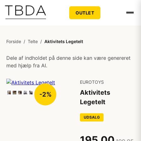
OUTLET
Forside
/
Telte
/
Aktivitets Legetelt
Dele af indholdet på denne side kan være genereret
med hjælp fra AI.
EUROTOYS
Aktivitets
-2%
Legetelt
UDSALG
195,00