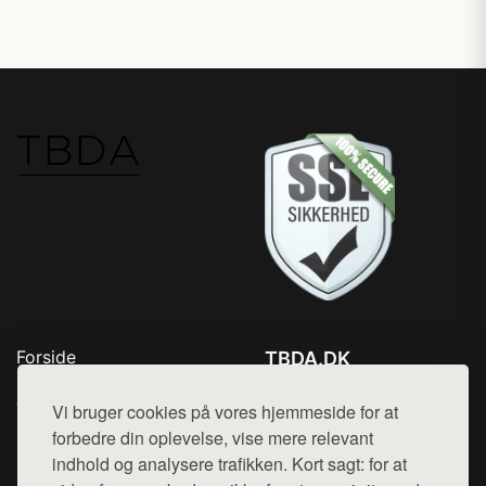
Forside
TBDA.DK
Produkter
Tlf. 78768672
Top Rabatter
Vi bruger cookies på vores hjemmeside for at
Mail:
hej@want.dk
Kontakt
forbedre din oplevelse, vise mere relevant
indhold og analysere trafikken. Kort sagt: for at
Cookie- og privatlivspolitik