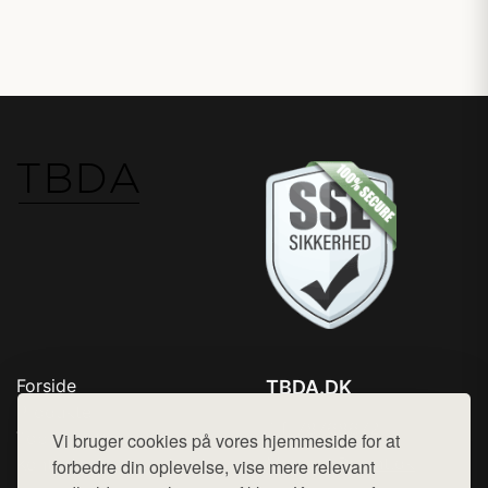
Forside
TBDA.DK
Produkter
Tlf. 78768672
Top Rabatter
Vi bruger cookies på vores hjemmeside for at
Mail:
hej@want.dk
Kontakt
forbedre din oplevelse, vise mere relevant