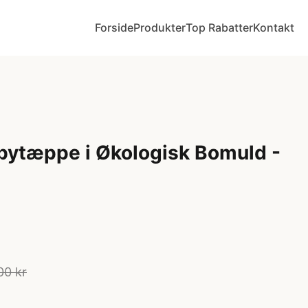
Forside
Produkter
Top Rabatter
Kontakt
bytæppe i Økologisk Bomuld -
00 kr