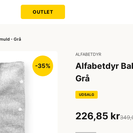
OUTLET
muld - Grå
ALFABETDYR
Alfabetdyr Ba
-35%
Grå
UDSALG
226,85 kr
349,