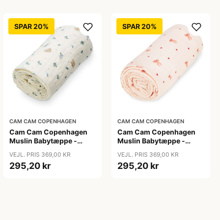
SPAR 20%
SPAR 20%
CAM CAM COPENHAGEN
CAM CAM COPENHAGEN
Cam Cam Copenhagen
Cam Cam Copenhagen
Muslin Babytæppe -
Muslin Babytæppe -
GOTS - Blueberries
GOTS - Bows
VEJL. PRIS 369,00 KR
VEJL. PRIS 369,00 KR
295,20 kr
295,20 kr