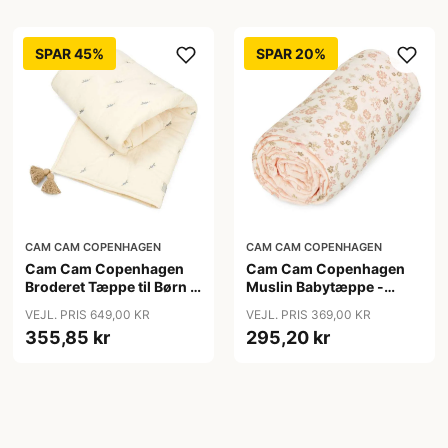
SPAR 45%
SPAR 20%
CAM CAM COPENHAGEN
CAM CAM COPENHAGEN
Cam Cam Copenhagen
Cam Cam Copenhagen
Broderet Tæppe til Børn -
Muslin Babytæppe -
OCS - Blueberries
GOTS - Augusta
VEJL. PRIS 649,00 KR
VEJL. PRIS 369,00 KR
355,85 kr
295,20 kr