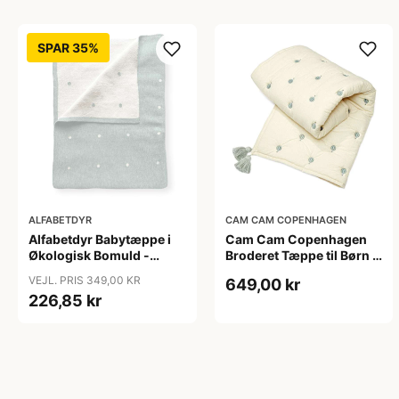
SPAR 35%
ALFABETDYR
CAM CAM COPENHAGEN
Alfabetdyr Babytæppe i
Cam Cam Copenhagen
Økologisk Bomuld -
Broderet Tæppe til Børn -
Dusty Mint
OCS - Balloon
VEJL. PRIS 349,00 KR
649,00 kr
226,85 kr