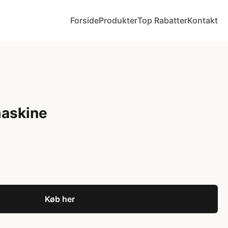
Forside
Produkter
Top Rabatter
Kontakt
askine
Køb her