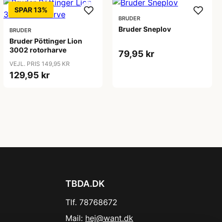
SPAR 13%
BRUDER
Bruder Sneplov
BRUDER
Bruder Pöttinger Lion
3002 rotorharve
79,95 kr
VEJL. PRIS 149,95 KR
129,95 kr
TBDA.DK
Tlf. 78768672
Mail:
hej@want.dk