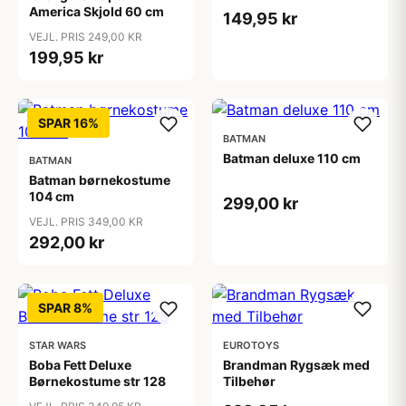
America Skjold 60 cm
149,95 kr
VEJL. PRIS 249,00 KR
199,95 kr
SPAR 16%
BATMAN
Batman deluxe 110 cm
BATMAN
Batman børnekostume
104 cm
299,00 kr
VEJL. PRIS 349,00 KR
292,00 kr
SPAR 8%
STAR WARS
EUROTOYS
Boba Fett Deluxe
Brandman Rygsæk med
Børnekostume str 128
Tilbehør