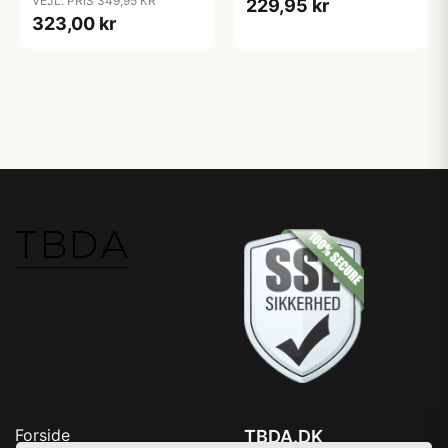
VEJL. PRIS 349,95 KR
229,95 kr
323,00 kr
Forside
TBDA.DK