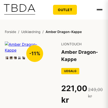
OUTLET
Forside
/
Udklædning
/
Amber Dragon-Kappe
LIONTOUCH
Amber Dragon-
-11%
Kappe
UDSALG
221,00
249,00
kr
kr