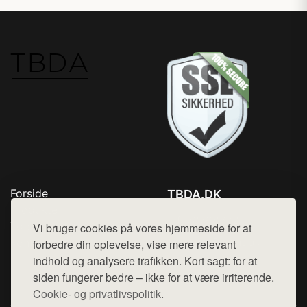
Forside
TBDA.DK
Produkter
Tlf. 78768672
Top Rabatter
Vi bruger cookies på vores hjemmeside for at
Mail:
hej@want.dk
Kontakt
forbedre din oplevelse, vise mere relevant
indhold og analysere trafikken. Kort sagt: for at
Cookie- og privatlivspolitik
siden fungerer bedre – ikke for at være irriterende.
Cookie- og privatlivspolitik.