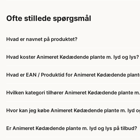
Ofte stillede spørgsmål
Hvad er navnet på produktet?
Hvad koster Animeret Kødædende plante m. lyd og lys?
Hvad er EAN / Produktid for Animeret Kødædende plante
Hvilken kategori tilhører Animeret Kødædende plante m.
Hvor kan jeg købe Animeret Kødædende plante m. lyd o
Er Animeret Kødædende plante m. lyd og lys på tilbud?