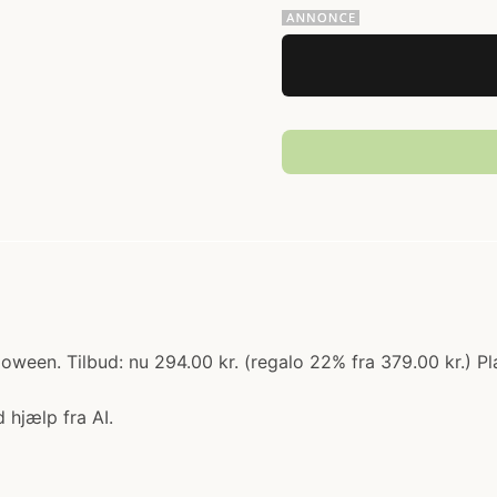
oween. Tilbud: nu 294.00 kr. (regalo 22% fra 379.00 kr.) P
 hjælp fra AI.