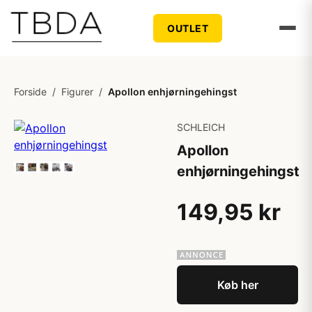
OUTLET
Forside
/
Figurer
/
Apollon enhjørningehingst
SCHLEICH
Apollon
enhjørningehingst
149,95 kr
Køb her