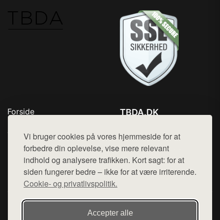
Forside
TBDA.DK
Produkter
Tlf. 78768672
Top Rabatter
Vi bruger cookies på vores hjemmeside for at
Mail:
hej@want.dk
Kontakt
forbedre din oplevelse, vise mere relevant
indhold og analysere trafikken. Kort sagt: for at
Cookie- og privatlivspolitik
siden fungerer bedre – ikke for at være irriterende.
Cookie- og privatlivspolitik.
Denne side er en del af want.dk, der udgiver en række
Accepter alle