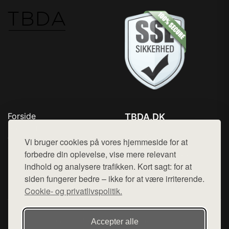
Forside
TBDA.DK
Produkter
Tlf. 78768672
Top Rabatter
Vi bruger cookies på vores hjemmeside for at
Mail:
hej@want.dk
Kontakt
forbedre din oplevelse, vise mere relevant
indhold og analysere trafikken. Kort sagt: for at
Cookie- og privatlivspolitik
siden fungerer bedre – ikke for at være irriterende.
Cookie- og privatlivspolitik.
Denne side er en del af want.dk, der udgiver en række
Accepter alle