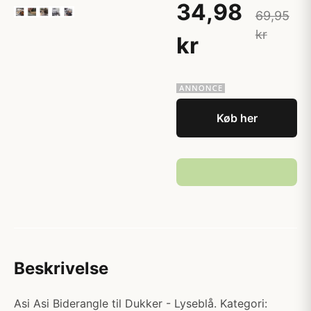
34,98
69,95
kr
kr
Køb her
Beskrivelse
Asi Asi Biderangle til Dukker - Lyseblå. Kategori: