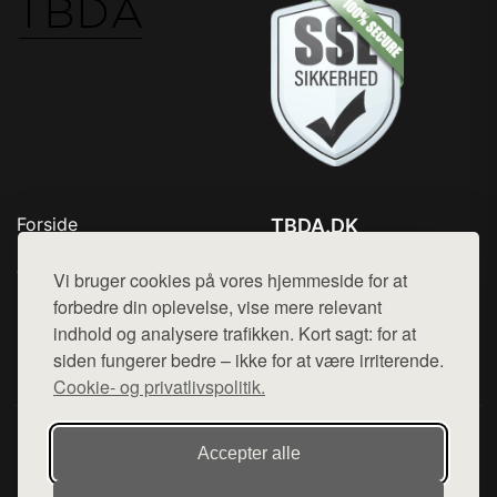
Forside
TBDA.DK
Produkter
Tlf. 78768672
Top Rabatter
Vi bruger cookies på vores hjemmeside for at
Mail:
hej@want.dk
Kontakt
forbedre din oplevelse, vise mere relevant
indhold og analysere trafikken. Kort sagt: for at
Cookie- og privatlivspolitik
siden fungerer bedre – ikke for at være irriterende.
Cookie- og privatlivspolitik.
Denne side er en del af want.dk, der udgiver en række
Accepter alle
hjemmesider med præsentation af forskellige produkter fra