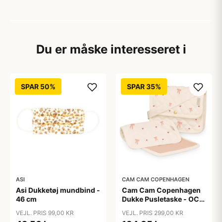
Du er måske interesseret i
SPAR 50%
SPAR 35%
ASI
CAM CAM COPENHAGEN
Asi Dukketøj mundbind -
Cam Cam Copenhagen
46 cm
Dukke Pusletaske - OCS
- Bows
VEJL. PRIS 99,00 KR
VEJL. PRIS 299,00 KR