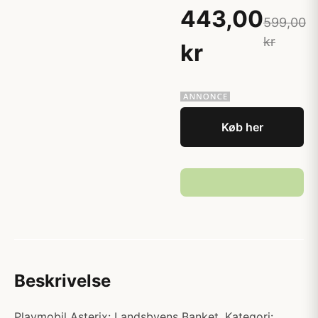
443,00
599,00
kr
kr
Køb her
Beskrivelse
Playmobil Asterix: Landsbyens Banket. Kategori: