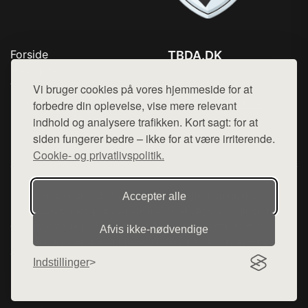
Forside
TBDA.DK
Produkter
Tlf. 78768672
Top Rabatter
Vi bruger cookies på vores hjemmeside for at
Mail:
hej@want.dk
Kontakt
forbedre din oplevelse, vise mere relevant
indhold og analysere trafikken. Kort sagt: for at
Cookie- og privatlivspolitik
siden fungerer bedre – ikke for at være irriterende.
Cookie- og privatlivspolitik.
Denne side er en del af want.dk, der udgiver en række
Accepter alle
hjemmesider med præsentation af forskellige produkter fra
diverse webshops. Der sælges ikke varer fra denne side - vi
Afvis ikke‑nødvendige
henviser til de shops, som sælger varen. Vi har heller ikke
varerne på lager.
Indstillinger
© 2026 tbda.dk. Alle rettigheder forbeholdes.