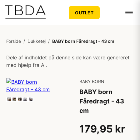
OUTLET
Forside
/
Dukketøj
/
BABY born Fåredragt - 43 cm
Dele af indholdet på denne side kan være genereret
med hjælp fra AI.
BABY BORN
BABY born
Fåredragt - 43
cm
179,95 kr