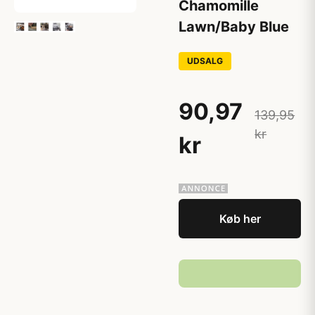
Chamomille
Lawn/Baby Blue
UDSALG
90,97
139,95
kr
kr
Køb her