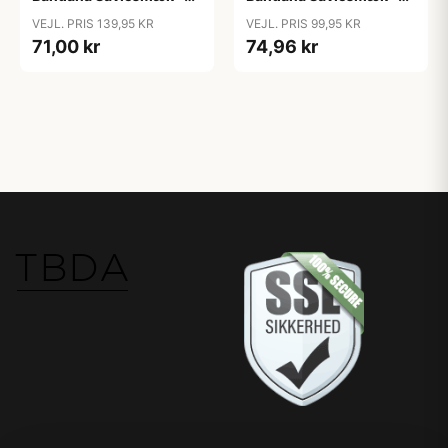
Liberty - Eloise/Blush
Sand
VEJL. PRIS 139,95 KR
VEJL. PRIS 99,95 KR
71,00 kr
74,96 kr