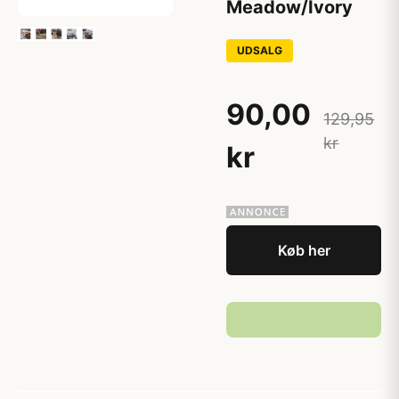
Meadow/Ivory
UDSALG
90,00
129,95
kr
kr
Køb her