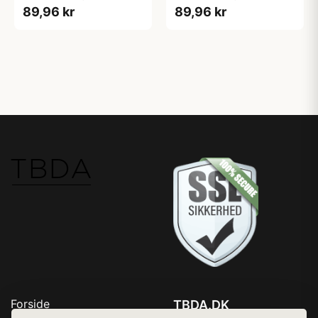
Blossom
Blush
89,96 kr
89,96 kr
Forside
TBDA.DK