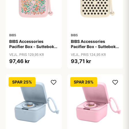
BIBS
BIBS
BIBS Accessories
BIBS Accessories
Pacifier Box - Sutteboks
Pacifier Box - Sutteboks
- Liberty - Oscar
- Polka Studio -
VEJL. PRIS 129,95 KR
VEJL. PRIS 124,95 KR
Meadow/Blossom
Ivory/Black
97,46 kr
93,71 kr
SPAR 25%
SPAR 26%