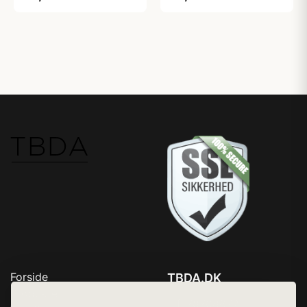
Forside
TBDA.DK
Produkter
Tlf. 78768672