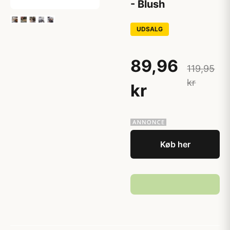
- Blush
UDSALG
89,96
119,95
kr
kr
Køb her