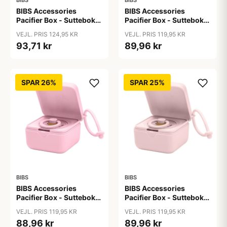
BIBS
BIBS
BIBS Accessories
BIBS Accessories
Pacifier Box - Sutteboks
Pacifier Box - Sutteboks
- Polka Studio -
m. Plads til 3 Sutter -
VEJL. PRIS 124,95 KR
VEJL. PRIS 119,95 KR
Ivory/Black
Baby Blue
93,71 kr
89,96 kr
SPAR 26%
SPAR 25%
BIBS
BIBS
BIBS Accessories
BIBS Accessories
Pacifier Box - Sutteboks
Pacifier Box - Sutteboks
m. Plads til 3 Sutter -
m. Plads til 3 Sutter -
VEJL. PRIS 119,95 KR
VEJL. PRIS 119,95 KR
Baby Pink
Blossom
88,96 kr
89,96 kr