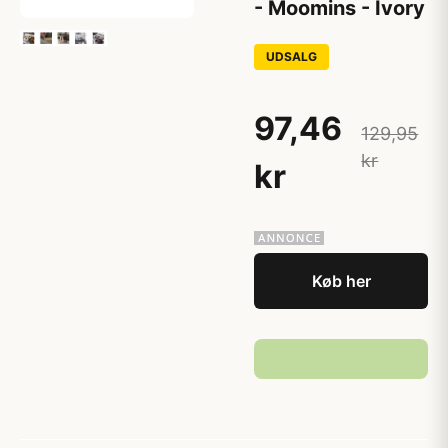
- Moomins - Ivory
UDSALG
97,46
129,95
kr
kr
Køb her