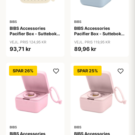
BIBS
BIBS
BIBS Accessories
BIBS Accessories
Pacifier Box - Sutteboks
Pacifier Box - Sutteboks
- Polka Studio -
m. Plads til 3 Sutter -
VEJL. PRIS 124,95 KR
VEJL. PRIS 119,95 KR
Ivory/Black
Baby Blue
93,71 kr
89,96 kr
SPAR 26%
SPAR 25%
BIBS
BIBS
BIBS Accessories
BIBS Accessories