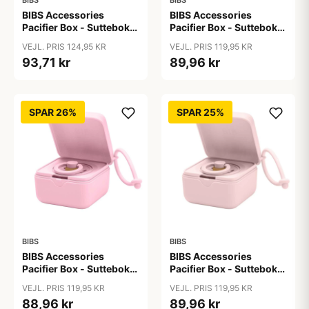
BIBS
BIBS
BIBS Accessories
BIBS Accessories
Pacifier Box - Sutteboks
Pacifier Box - Sutteboks
- Polka Studio -
m. Plads til 3 Sutter -
VEJL. PRIS 124,95 KR
VEJL. PRIS 119,95 KR
Ivory/Black
Baby Blue
93,71 kr
89,96 kr
SPAR 26%
SPAR 25%
BIBS
BIBS
BIBS Accessories
BIBS Accessories
Pacifier Box - Sutteboks
Pacifier Box - Sutteboks
m. Plads til 3 Sutter -
m. Plads til 3 Sutter -
VEJL. PRIS 119,95 KR
VEJL. PRIS 119,95 KR
Baby Pink
Blossom
88,96 kr
89,96 kr