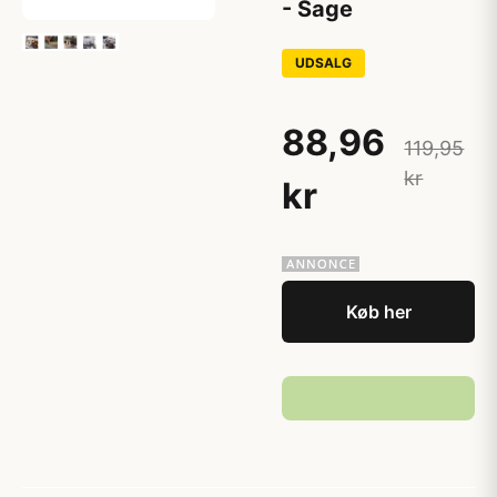
- Sage
UDSALG
88,96
119,95
kr
kr
Køb her