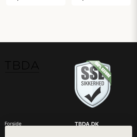
Forside
TBDA.DK
Produkter
Tlf. 78768672