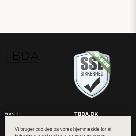
Forside
TBDA.DK
Produkter
Tlf. 78768672
Top Rabatter
Vi bruger cookies på vores hjemmeside for at
Mail:
hej@want.dk
Kontakt