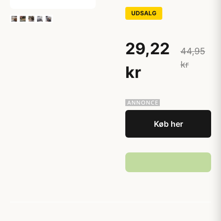
UDSALG
29,22
44,95
kr
kr
Køb her