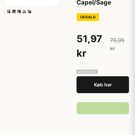
Capel/Sage
UDSALG
51,97
79,95
kr
kr
Køb her