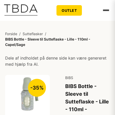
OUTLET
Forside
/
Sutteflasker
/
BIBS Bottle - Sleeve til Sutteflaske - Lille - 110ml -
Capel/Sage
Dele af indholdet på denne side kan være genereret
med hjælp fra AI.
BIBS
BIBS Bottle -
-35%
Sleeve til
Sutteflaske - Lille
- 110ml -