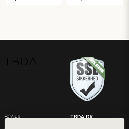
Forside
TBDA.DK
Produkter
Tlf. 78768672