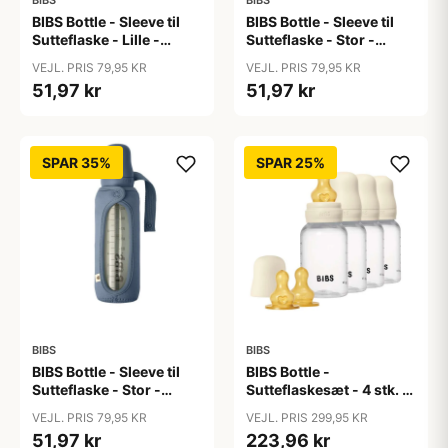
BIBS
BIBS
BIBS Bottle - Sleeve til
BIBS Bottle - Sleeve til
Sutteflaske - Lille -
Sutteflaske - Stor -
110ml - Chamomile
225ml - Blush
VEJL. PRIS 79,95 KR
VEJL. PRIS 79,95 KR
Lawn/Baby Blue
51,97 kr
51,97 kr
SPAR 35%
SPAR 25%
BIBS
BIBS
BIBS Bottle - Sleeve til
BIBS Bottle -
Sutteflaske - Stor -
Sutteflaskesæt - 4 stk. -
225ml - Petrol
Plastik - Naturgummi -
VEJL. PRIS 79,95 KR
VEJL. PRIS 299,95 KR
150ml - Ivory
51,97 kr
223,96 kr