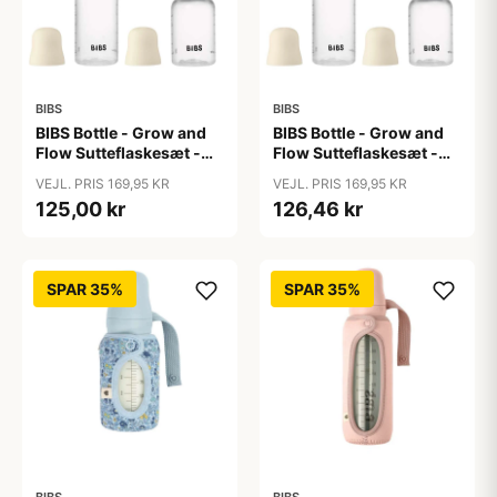
BIBS
BIBS
BIBS Bottle - Grow and
BIBS Bottle - Grow and
Flow Sutteflaskesæt -
Flow Sutteflaskesæt -
Plastik -
Plastik - Silikone/Rund -
VEJL. PRIS 169,95 KR
VEJL. PRIS 169,95 KR
Naturgummi/Rund -
150ml/270ml - 2-Pak -
125,00 kr
126,46 kr
150ml/270ml - 2-Pak -
Ivory
Ivory
SPAR 35%
SPAR 35%