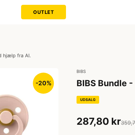
OUTLET
 hjælp fra AI.
BIBS
BIBS Bundle -
-20%
UDSALG
287,80 kr
359,7