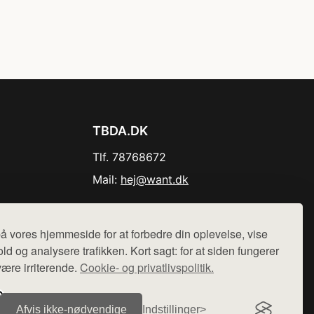
TBDA.DK
Tlf. 78768672
Mail:
hej@want.dk
Cookie- og privatlivspolitik
å vores hjemmeside for at forbedre din oplevelse, vise
ld og analysere trafikken. Kort sagt: for at siden fungerer
være irriterende.
Cookie- og privatlivspolitik.
r sælges ikke varer fra denne side - vi henviser til de shops,
Afvis ikke‑nødvendige
Indstillinger