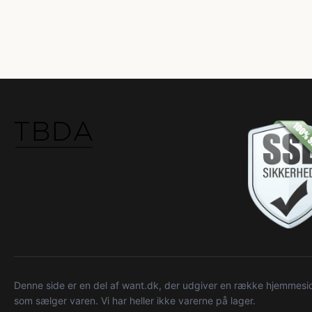
Denne side er en del af want.dk, der udgiver en række hjemmeside
som sælger varen. Vi har heller ikke varerne på lager.