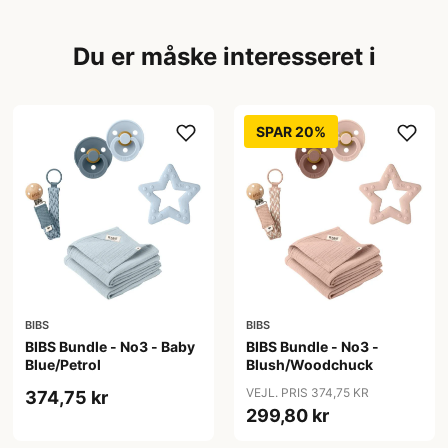
Du er måske interesseret i
SPAR 20%
BIBS
BIBS
BIBS Bundle - No3 - Baby
BIBS Bundle - No3 -
Blue/Petrol
Blush/Woodchuck
VEJL. PRIS 374,75 KR
374,75 kr
299,80 kr