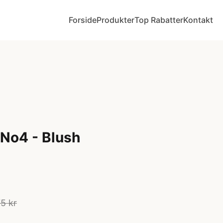
Forside
Produkter
Top Rabatter
Kontakt
 No4 - Blush
5 kr