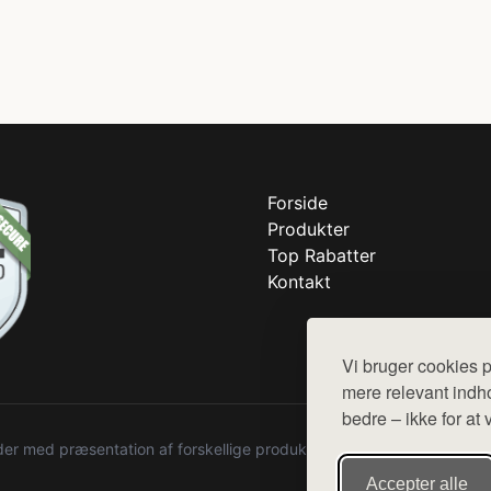
Forside
Produkter
Top Rabatter
Kontakt
Vi bruger cookies p
mere relevant indho
bedre – ikke for at 
r med præsentation af forskellige produkter fra diverse webshops. De
Accepter alle