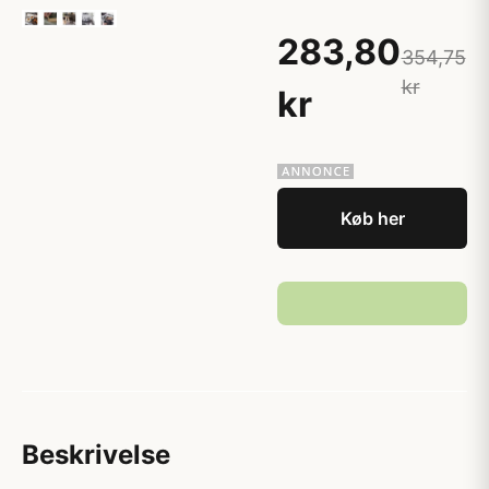
283,80
354,75
kr
kr
Køb her
Beskrivelse