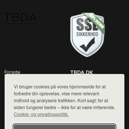
Forside
TBDA.DK
Produkter
Tlf. 78768672
Top Rabatter
Vi bruger cookies på vores hjemmeside for at
Mail:
hej@want.dk
Kontakt
forbedre din oplevelse, vise mere relevant
indhold og analysere trafikken. Kort sagt: for at
Cookie- og privatlivspolitik
siden fungerer bedre – ikke for at være irriterende.
Cookie- og privatlivspolitik.