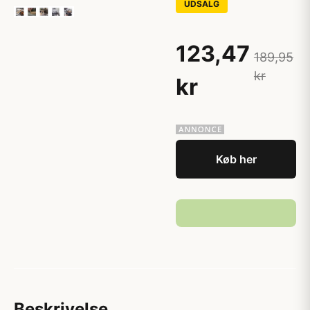
UDSALG
123,47
189,95
kr
kr
Køb her
Beskrivelse