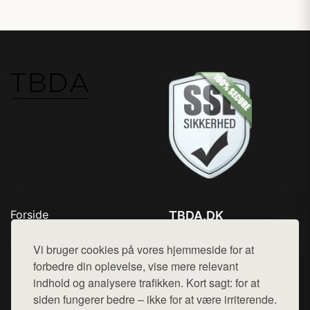
Forside
TBDA.DK
Produkter
Tlf. 78768672
Top Rabatter
Vi bruger cookies på vores hjemmeside for at
Mail:
hej@want.dk
Kontakt
forbedre din oplevelse, vise mere relevant
indhold og analysere trafikken. Kort sagt: for at
Cookie- og privatlivspolitik
siden fungerer bedre – ikke for at være irriterende.