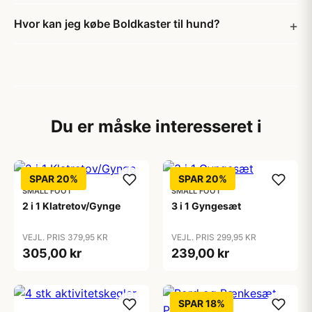
Hvor kan jeg købe Boldkaster til hund?
Du er måske interesseret i
SPAR 20%
SPAR 20%
SMALL FOOT
SMALL FOOT
2 i 1 Klatretov/Gynge
3 i 1 Gyngesæt
VEJL. PRIS 379,95 KR
VEJL. PRIS 299,95 KR
305,00 kr
239,00 kr
SPAR 18%