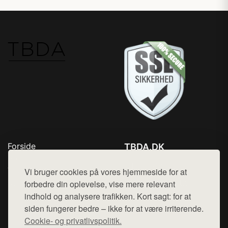
Forside
TBDA.DK
Produkter
Tlf. 78768672
Top Rabatter
Vi bruger cookies på vores hjemmeside for at
Mail:
hej@want.dk
Kontakt
forbedre din oplevelse, vise mere relevant
indhold og analysere trafikken. Kort sagt: for at
Cookie- og privatlivspolitik
siden fungerer bedre – ikke for at være irriterende.
Cookie- og privatlivspolitik.