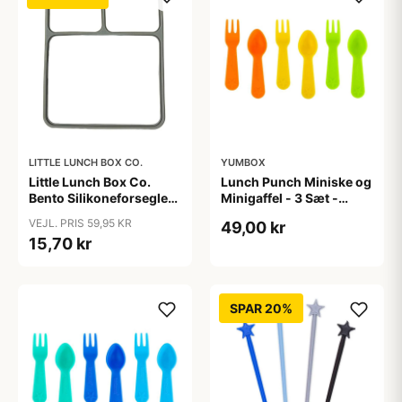
LITTLE LUNCH BOX CO.
YUMBOX
Little Lunch Box Co.
Lunch Punch Miniske og
Bento Silikoneforsegler
Minigaffel - 3 Sæt -
- Stainless Maxi
Bright
VEJL. PRIS 59,95 KR
49,00 kr
15,70 kr
SPAR 20%