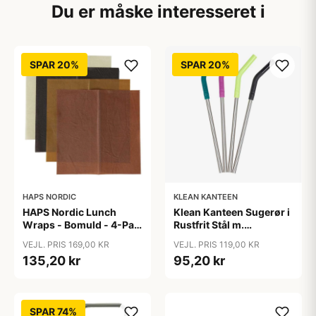
Du er måske interesseret i
SPAR 20%
SPAR 20%
HAPS NORDIC
KLEAN KANTEEN
HAPS Nordic Lunch
Klean Kanteen Sugerør i
Wraps - Bomuld - 4-Pak
Rustfrit Stål m.
- Warm
Silikonetip - 4-Pak -
VEJL. PRIS 169,00 KR
VEJL. PRIS 119,00 KR
8mm - Multi Color
135,20 kr
95,20 kr
SPAR 74%