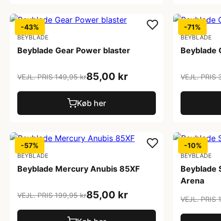
-43%
-71%
BEYBLADE
BEYBLADE
Beyblade Gear Power blaster
Beyblade 
85,00 kr
VEJL. PRIS 149,95 kr
VEJL. PRIS 
Køb her
-57%
-10%
BEYBLADE
BEYBLADE
Beyblade Mercury Anubis 85XF
Beyblade 
Arena
85,00 kr
VEJL. PRIS 199,95 kr
VEJL. PRIS 