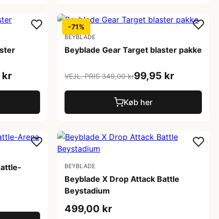
-71%
BEYBLADE
ster
Beyblade Gear Target blaster pakke
 kr
99,95 kr
VEJL. PRIS 349,00 kr
Køb her
attle-
BEYBLADE
Beyblade X Drop Attack Battle
Beystadium
499,00 kr