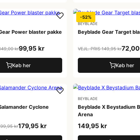
-52%
BEYBLADE
Gear Power blaster pakke
Beyblade Gear Target bla
99,95 kr
72,00
349,00 kr
VEJL. PRIS 149,95 kr
Køb her
Køb her
BEYBLADE
Salamander Cyclone
Beyblade X Beystadium B
Arena
179,95 kr
149,95 kr
199,95 kr