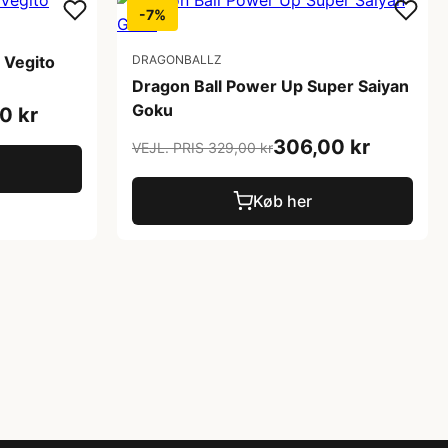
-7%
 Vegito
DRAGONBALLZ
Dragon Ball Power Up Super Saiyan
Goku
0 kr
306,00 kr
VEJL. PRIS 329,00 kr
Køb her