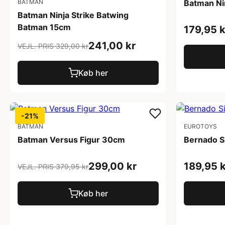
BATMAN
Batman Nin
Batman Ninja Strike Batwing
Batman 15cm
179,95 k
241,00 kr
VEJL. PRIS 329,00 kr
Køb her
-21%
BATMAN
EUROTOYS
Batman Versus Figur 30cm
Bernado S
299,00 kr
189,95 k
VEJL. PRIS 379,95 kr
Køb her