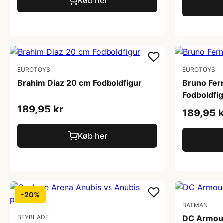
Køb her
EUROTOYS
EUROTOYS
Brahim Diaz 20 cm Fodboldfigur
Bruno Fe
Fodboldfi
189,95 kr
189,95 k
Køb her
-20%
BATMAN
BEYBLADE
DC Armour