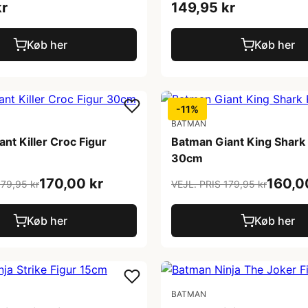
kr
149,95 kr
Køb her
Køb her
-11%
BATMAN
nt Killer Croc Figur
Batman Giant King Shark 
30cm
170,00 kr
160,0
179,95 kr
VEJL. PRIS 179,95 kr
Køb her
Køb her
BATMAN