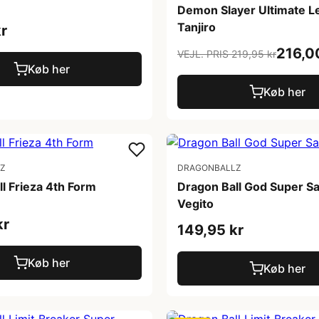
Demon Slayer Ultimate 
Tanjiro
r
216,0
VEJL. PRIS 219,95 kr
Køb her
Køb her
Z
DRAGONBALLZ
l Frieza 4th Form
Dragon Ball God Super Sa
Vegito
kr
149,95 kr
Køb her
Køb her