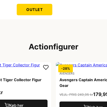
OUTLET
Actionfigurer
-28%
AVENGERS
 Tiger Collector Figur
Avengers Captain Americ
Gear
kr
179,9
VEJL. PRIS 249,95 kr
Køb her