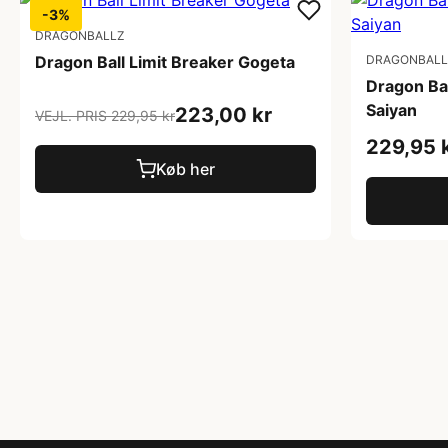
-3%
DRAGONBALLZ
Dragon Ball Limit Breaker Gogeta
DRAGONBALL
Dragon Bal
Saiyan
223,00 kr
VEJL. PRIS 229,95 kr
229,95 
Køb her