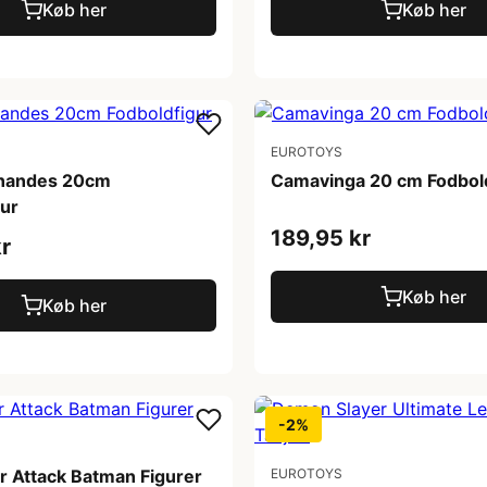
Køb her
Køb her
EUROTOYS
rnandes 20cm
Camavinga 20 cm Fodbol
gur
189,95 kr
r
Køb her
Køb her
-2%
 Attack Batman Figurer
EUROTOYS