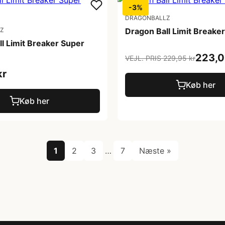
-3%
DRAGONBALLZ
Z
Dragon Ball Limit Breaker
l Limit Breaker Super
223,0
VEJL. PRIS 229,95 kr
kr
Køb her
Køb her
1
2
3
…
7
Næste »