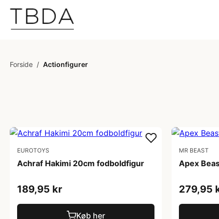
Forside
/
Actionfigurer
EUROTOYS
MR BEAST
Achraf Hakimi 20cm fodboldfigur
Apex Beast
189,95 kr
279,95 
Køb her