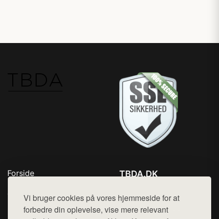
Forside
TBDA.DK
Produkter
Tlf. 78768672
Top Rabatter
Vi bruger cookies på vores hjemmeside for at
Mail:
hej@want.dk
Kontakt
forbedre din oplevelse, vise mere relevant