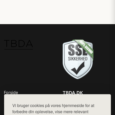
Forside
TBDA.DK
Produkter
Tlf. 78768672
Top Rabatter
Vi bruger cookies på vores hjemmeside for at
Mail:
hej@want.dk
Kontakt
forbedre din oplevelse, vise mere relevant