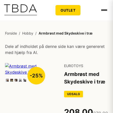
OUTLET
Forside
/
Hobby
/
Armbrøst med Skydeskive i træ
Dele af indholdet på denne side kan være genereret
med hjælp fra AI.
EUROTOYS
Armbrøst med
-25%
Skydeskive i træ
UDSALG
208,00