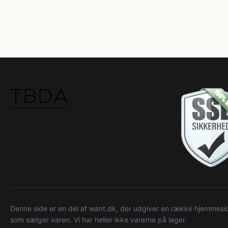
Denne side er en del af want.dk, der udgiver en række hjemmeside
som sælger varen. Vi har heller ikke varerne på lager.