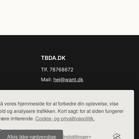
TBDA.DK
Tlf. 78768672
Mail:
hej@want.dk
Cookie- og privatlivspolitik
å vores hjemmeside for at forbedre din oplevelse, vise
ld og analysere trafikken. Kort sagt: for at siden fungerer
være irriterende.
Cookie- og privatlivspolitik.
r sælges ikke varer fra denne side - vi henviser til de shops,
Afvis ikke‑nødvendige
Indstillinger