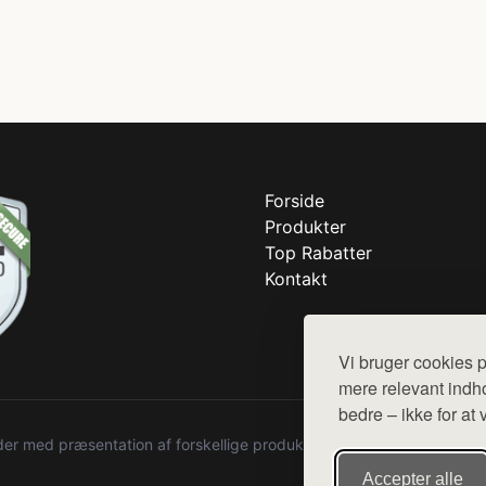
Forside
Produkter
Top Rabatter
Kontakt
Vi bruger cookies p
mere relevant indho
bedre – ikke for at 
r med præsentation af forskellige produkter fra diverse webshops. De
Accepter alle