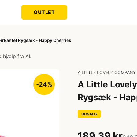
OUTLET
 Firkantet Rygsæk - Happy Cherries
 hjælp fra AI.
A LITTLE LOVELY COMPANY
A Little Lovel
-24%
Rygsæk - Hap
UDSALG
189,39 kr