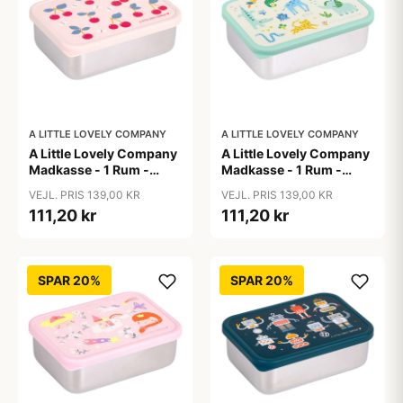
A LITTLE LOVELY COMPANY
A LITTLE LOVELY COMPANY
A Little Lovely Company
A Little Lovely Company
Madkasse - 1 Rum -
Madkasse - 1 Rum -
Rustfri Stål m. PP Låg -
Rustfri Stål m. PP Låg -
VEJL. PRIS 139,00 KR
VEJL. PRIS 139,00 KR
Cherries
Jungle
111,20 kr
111,20 kr
SPAR 20%
SPAR 20%