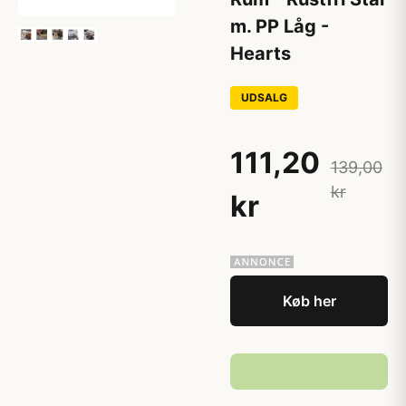
m. PP Låg -
Hearts
UDSALG
111,20
139,00
kr
kr
Køb her