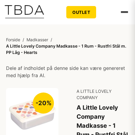
OUTLET
Forside
/
Madkasser
/
A Little Lovely Company Madkasse - 1 Rum - Rustfri Stål m.
PP Låg - Hearts
Dele af indholdet på denne side kan være genereret
med hjælp fra AI.
A LITTLE LOVELY
COMPANY
-20%
A Little Lovely
Company
Madkasse - 1
Rum - Rustfri Stål