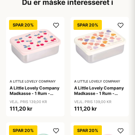
Du er måske interesseret i
SPAR 20%
SPAR 20%
A LITTLE LOVELY COMPANY
A LITTLE LOVELY COMPANY
A Little Lovely Company
A Little Lovely Company
Madkasse - 1 Rum -
Madkasse - 1 Rum -
Rustfri Stål m. PP Låg -
Rustfri Stål m. PP Låg -
VEJL. PRIS 139,00 KR
VEJL. PRIS 139,00 KR
Cherries
Hearts
111,20 kr
111,20 kr
SPAR 20%
SPAR 20%