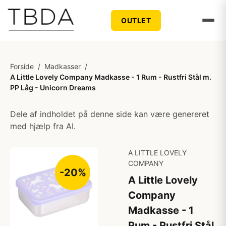
OUTLET
Forside
/
Madkasser
/
A Little Lovely Company Madkasse - 1 Rum - Rustfri Stål m.
PP Låg - Unicorn Dreams
Dele af indholdet på denne side kan være genereret
med hjælp fra AI.
A LITTLE LOVELY
COMPANY
-20%
A Little Lovely
Company
Madkasse - 1
Rum - Rustfri Stål