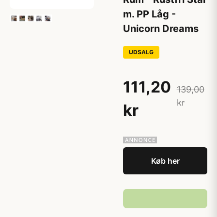
m. PP Låg -
Unicorn Dreams
UDSALG
111,20
139,00
kr
kr
Køb her