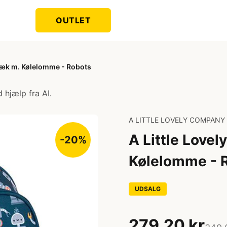
OUTLET
sæk m. Kølelomme - Robots
 hjælp fra AI.
A LITTLE LOVELY COMPANY
A Little Love
-20%
Kølelomme - 
UDSALG
279,20 kr