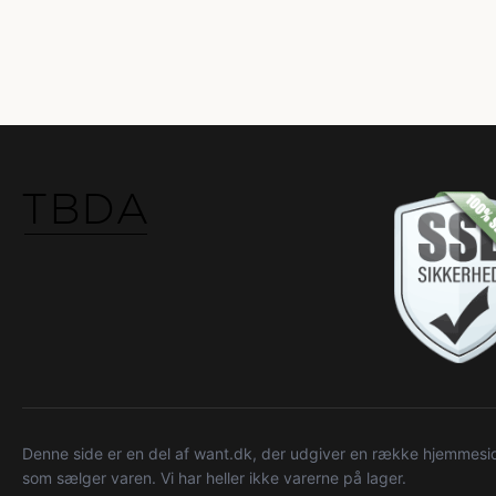
Denne side er en del af want.dk, der udgiver en række hjemmeside
som sælger varen. Vi har heller ikke varerne på lager.