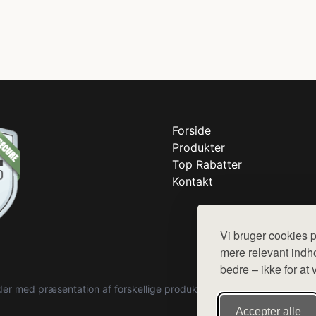
Forside
Produkter
Top Rabatter
Kontakt
Vi bruger cookies p
mere relevant indho
bedre – ikke for at 
r med præsentation af forskellige produkter fra diverse webshops. De
Accepter alle