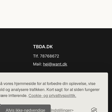
TBDA.DK
Tlf. 78768672
Mail:
hej@want.dk
Cookie- og privatlivspolitik
å vores hjemmeside for at forbedre din oplevelse, vise
ld og analysere trafikken. Kort sagt: for at siden fungerer
være irriterende.
Cookie- og privatlivspolitik.
r sælges ikke varer fra denne side - vi henviser til de shops,
Afvis ikke‑nødvendige
Indstillinger