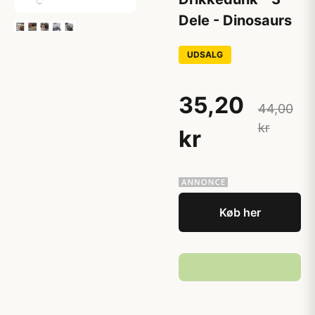
Dele - Dinosaurs
UDSALG
35,20
44,00
kr
kr
Køb her