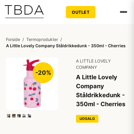
OUTLET
Forside
/
Termoprodukter
/
A Little Lovely Company Ståldrikkedunk - 350ml - Cherries
A LITTLE LOVELY
COMPANY
-20%
A Little Lovely
Company
Ståldrikkedunk -
350ml - Cherries
UDSALG