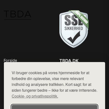
Forside
TBDA.DK
Produkter
Tlf. 78768672
Top Rabatter
Vi bruger cookies på vores hjemmeside for at
Mail:
hej@want.dk
Kontakt
forbedre din oplevelse, vise mere relevant
indhold og analysere trafikken. Kort sagt: for at
Cookie- og privatlivspolitik
siden fungerer bedre – ikke for at være irriterende.
Cookie- og privatlivspolitik.