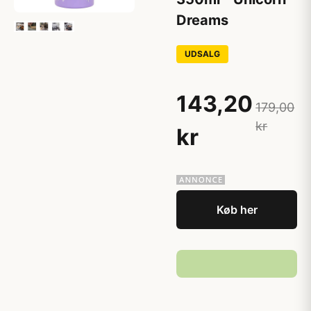
Dreams
UDSALG
143,20
179,00
kr
kr
Køb her