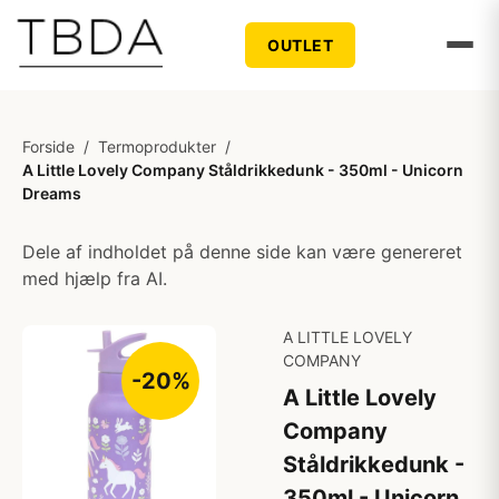
OUTLET
Forside
/
Termoprodukter
/
A Little Lovely Company Ståldrikkedunk - 350ml - Unicorn
Dreams
Dele af indholdet på denne side kan være genereret
med hjælp fra AI.
A LITTLE LOVELY
COMPANY
-20%
A Little Lovely
Company
Ståldrikkedunk -
350ml - Unicorn