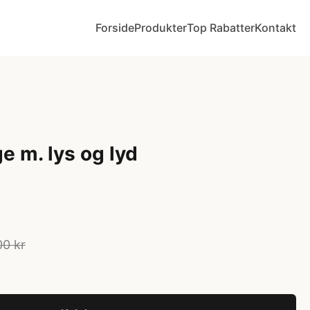
Forside
Produkter
Top Rabatter
Kontakt
e m. lys og lyd
00 kr