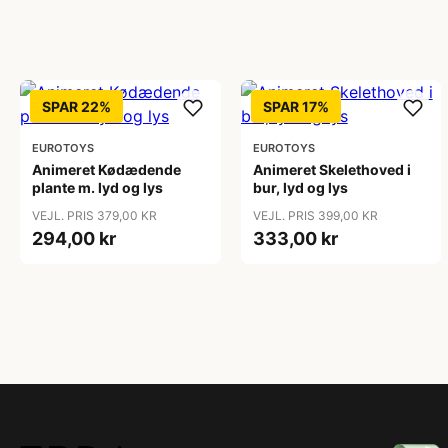
SPAR 22%
SPAR 17%
EUROTOYS
EUROTOYS
Animeret Kødædende
Animeret Skelethoved i
plante m. lyd og lys
bur, lyd og lys
VEJL. PRIS 379,00 KR
VEJL. PRIS 399,00 KR
294,00 kr
333,00 kr