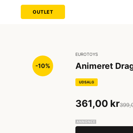
OUTLET
EUROTOYS
Animeret Drag
-10%
UDSALG
361,00 kr
399,