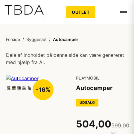
OUTLET
Forside
/
Byggesæt
/
Autocamper
Dele af indholdet på denne side kan være genereret
med hjælp fra AI.
PLAYMOBIL
Autocamper
-16%
UDSALG
504,00
599,00
kr