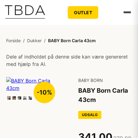
OUTLET
Forside
/
Dukker
/
BABY Born Carla 43cm
Dele af indholdet på denne side kan være genereret
med hjælp fra AI.
BABY BORN
BABY Born Carla
-10%
43cm
UDSALG
341,00