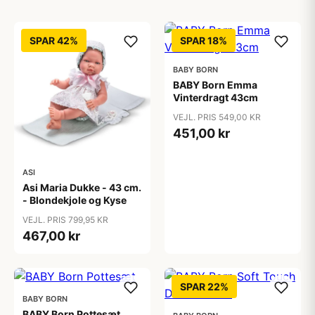
SPAR 42%
SPAR 18%
BABY BORN
BABY Born Emma
Vinterdragt 43cm
VEJL. PRIS 549,00 KR
451,00 kr
ASI
Asi Maria Dukke - 43 cm.
- Blondekjole og Kyse
VEJL. PRIS 799,95 KR
467,00 kr
SPAR 22%
BABY BORN
BABY Born Pottesæt