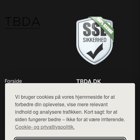
Forside
TBDA.DK
Produkter
Tlf. 78768672
Top Rabatter
Vi bruger cookies på vores hjemmeside for at
Mail:
hej@want.dk
Kontakt
forbedre din oplevelse, vise mere relevant
indhold og analysere trafikken. Kort sagt: for at
Cookie- og privatlivspolitik
siden fungerer bedre – ikke for at være irriterende.
Cookie- og privatlivspolitik.