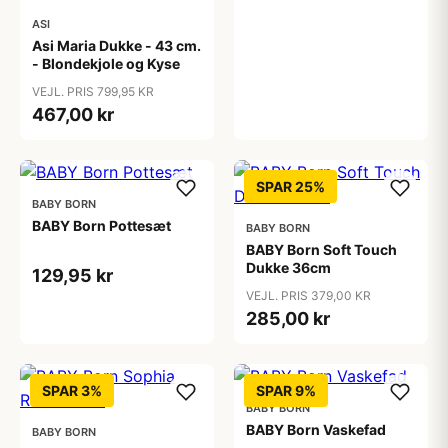
ASI
Asi Maria Dukke - 43 cm.
- Blondekjole og Kyse
VEJL. PRIS 799,95 KR
467,00 kr
SPAR 25%
BABY BORN
BABY Born Pottesæt
BABY BORN
BABY Born Soft Touch
Dukke 36cm
129,95 kr
VEJL. PRIS 379,00 KR
285,00 kr
SPAR 3%
SPAR 9%
BABY BORN
BABY Born Vaskefad
BABY BORN