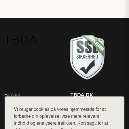
Forside
TBDA.DK
Produkter
Tlf. 78768672
Top Rabatter
Vi bruger cookies på vores hjemmeside for at
Mail:
hej@want.dk
Kontakt
forbedre din oplevelse, vise mere relevant
indhold og analysere trafikken. Kort sagt: for at
Cookie- og privatlivspolitik