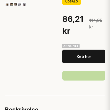
UDSALG
86,21
114,95
kr
kr
Køb her
Beskrivelse