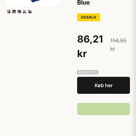
Blue
UDSALG
86,21
114,95
kr
kr
Køb her