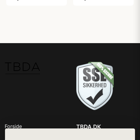
Forside
TBDA.DK
Produkter
Tlf. 78768672