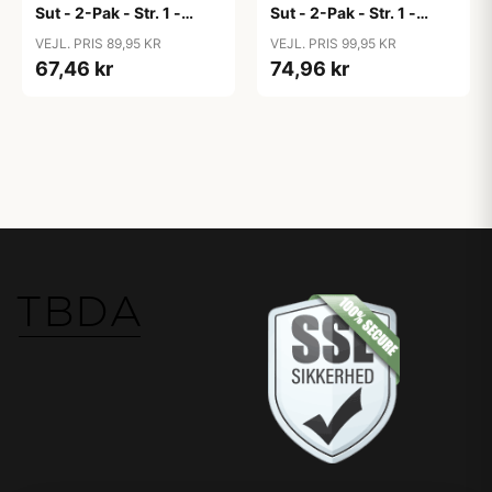
Sut - 2-Pak - Str. 1 -
Sut - 2-Pak - Str. 1 -
Naturgummi -
Naturgummi - Polka
VEJL. PRIS 89,95 KR
VEJL. PRIS 99,95 KR
Matcha/Cactus
Studio - Blossom/Candy
67,46 kr
74,96 kr
Apple