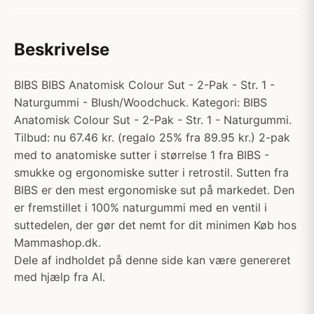
Beskrivelse
BIBS BIBS Anatomisk Colour Sut - 2-Pak - Str. 1 -
Naturgummi - Blush/Woodchuck. Kategori: BIBS
Anatomisk Colour Sut - 2-Pak - Str. 1 - Naturgummi.
Tilbud: nu 67.46 kr. (regalo 25% fra 89.95 kr.) 2-pak
med to anatomiske sutter i størrelse 1 fra BIBS -
smukke og ergonomiske sutter i retrostil. Sutten fra
BIBS er den mest ergonomiske sut på markedet. Den
er fremstillet i 100% naturgummi med en ventil i
suttedelen, der gør det nemt for dit minimen Køb hos
Mammashop.dk.
Dele af indholdet på denne side kan være genereret
med hjælp fra AI.