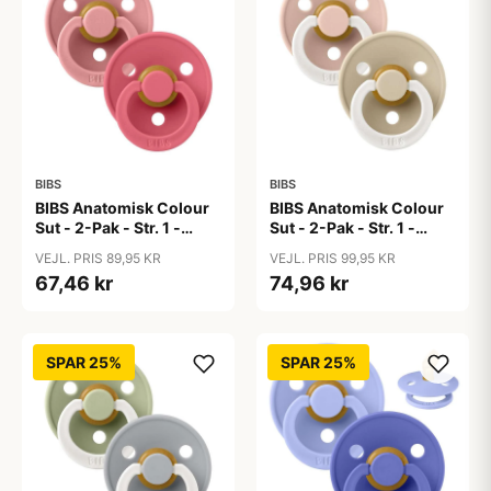
BIBS
BIBS
BIBS Anatomisk Colour
BIBS Anatomisk Colour
Sut - 2-Pak - Str. 1 -
Sut - 2-Pak - Str. 1 -
Naturgummi - Dusty
Naturgummi - GLOW -
VEJL. PRIS 89,95 KR
VEJL. PRIS 99,95 KR
Pink/Coral
Blush/Vanilla
67,46 kr
74,96 kr
SPAR 25%
SPAR 25%